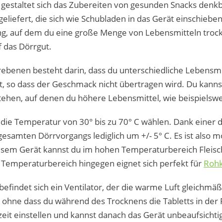
estaltet sich das Zubereiten von gesunden Snacks denkba
geliefert, die sich wie Schubladen in das Gerät einschiebe
g, auf dem du eine große Menge von Lebensmitteln trock
uf das Dörrgut.
rebenen besteht darin, dass du unterschiedliche Lebensmit
t, so dass der Geschmack nicht übertragen wird. Du kann
ehen, auf denen du höhere Lebensmittel, wie beispielswe
die Temperatur von 30° bis zu 70° C wählen. Dank eine
esamten Dörrvorgangs lediglich um +/- 5° C. Es ist also m
esem Gerät kannst du im hohen Temperaturbereich Fleisc
e Temperaturbereich hingegen eignet sich perfekt für
Rohk
findet sich ein Ventilator, der die warme Luft gleichmäßi
, ohne dass du während des Trocknens die Tabletts in der
it einstellen und kannst danach das Gerät unbeaufsichtig